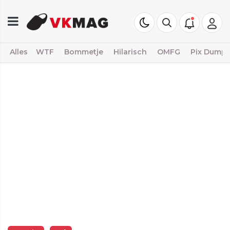
Alles
WTF
Bommetje
Hilarisch
OMFG
Pix Dump