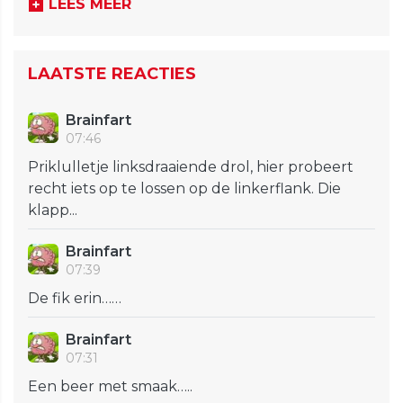
LEES MEER
LAATSTE REACTIES
Brainfart
07:46
Priklulletje linksdraaiende drol, hier probeert
recht iets op te lossen op de linkerflank. Die
klapp...
Brainfart
07:39
De fik erin……
Brainfart
07:31
Een beer met smaak…..