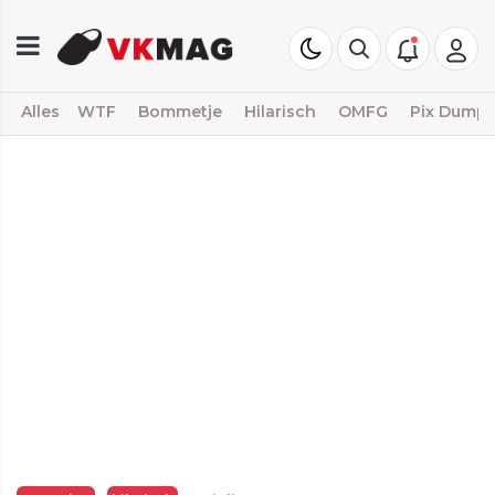
Alles
WTF
Bommetje
Hilarisch
OMFG
Pix Dump