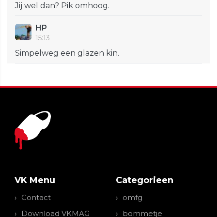
Jij wel dan? Pik omhoog.
HP
15:13
Simpelweg een glazen kin.
VK Menu
Categorieen
Contact
omfg
Download VKMAG
bommetje