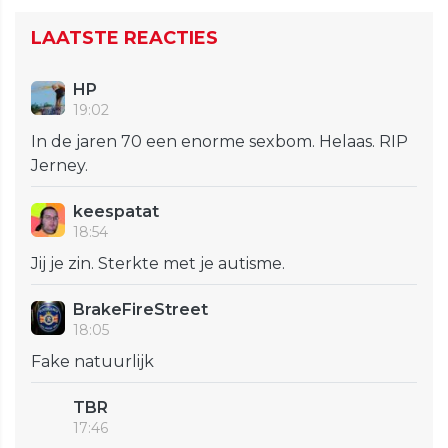
LAATSTE REACTIES
HP
19:02
In de jaren 70 een enorme sexbom. Helaas. RIP
Jerney.
keespatat
18:54
Jij je zin. Sterkte met je autisme.
BrakeFireStreet
18:05
Fake natuurlijk
TBR
17:46