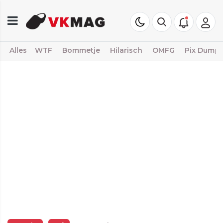
Alles
WTF
Bommetje
Hilarisch
OMFG
Pix Dump