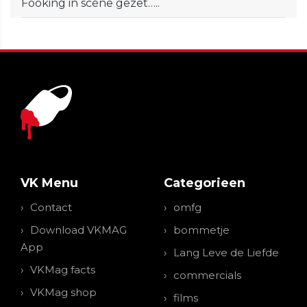
Fooking in scène gezet…..
VK Menu
Categorieen
Contact
omfg
Download VKMAG
bommetje
App
Lang Leve de Liefde
VKMag facts
commercials
VKMag shop
films