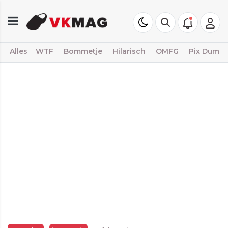
Alles
WTF
Bommetje
Hilarisch
OMFG
Pix Dump