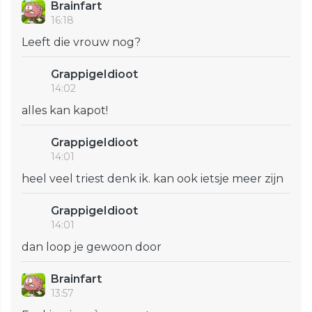
Brainfart
16:18
Leeft die vrouw nog?
GrappigeIdioot
14:02
alles kan kapot!
GrappigeIdioot
14:01
heel veel triest denk ik. kan ook ietsje meer zijn
GrappigeIdioot
14:01
dan loop je gewoon door
Brainfart
13:57