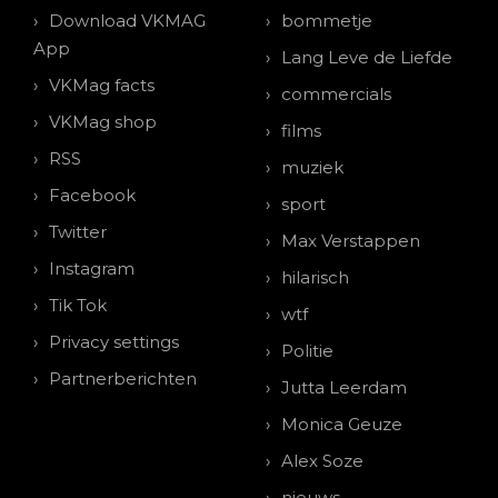
Download VKMAG
bommetje
App
Lang Leve de Liefde
VKMag facts
commercials
VKMag shop
films
RSS
muziek
Facebook
sport
Twitter
Max Verstappen
Instagram
hilarisch
Tik Tok
wtf
Privacy settings
Politie
Partnerberichten
Jutta Leerdam
Monica Geuze
Alex Soze
nieuws