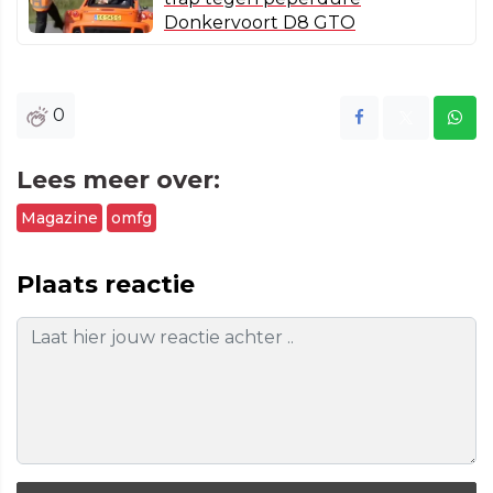
Donkervoort D8 GTO
0
Lees meer over:
Magazine
omfg
Plaats reactie