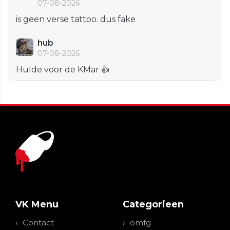
07-08-2026
is geen verse tattoo. dus fake
hub
07-08-2026
Hulde voor de KMar 👍
VK Menu
Categorieen
Contact
omfg