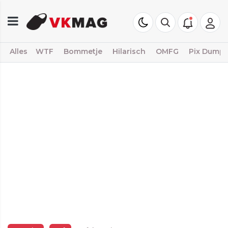
Alles
WTF
Bommetje
Hilarisch
OMFG
Pix Dump