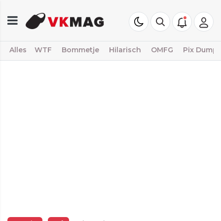
Alles
WTF
Bommetje
Hilarisch
OMFG
Pix Dump