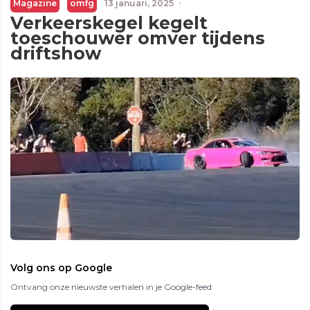
Magazine
omfg
13 januari, 2025
·
Verkeerskegel kegelt
toeschouwer omver tijdens
driftshow
Volg ons op Google
Ontvang onze nieuwste verhalen in je Google-feed