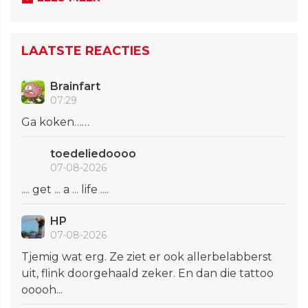
LAATSTE REACTIES
Brainfart
07:29
Ga koken……
toedeliedoooo
07-08-2026
.... get ... a ... life ....
HP
07-08-2026
Tjemig wat erg. Ze ziet er ook allerbelabberst
uit, flink doorgehaald zeker. En dan die tattoo
ooooh...