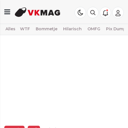
Alles
WTF
Bommetje
Hilarisch
OMFG
Pix Dump