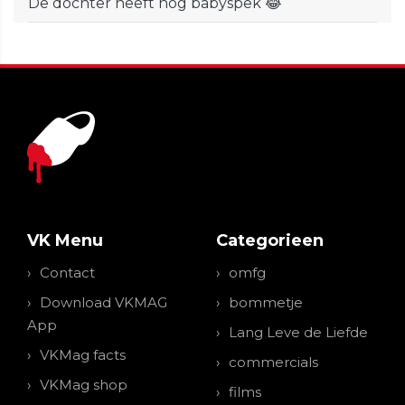
De dochter heeft nog babyspek 😂
VK Menu
Categorieen
Contact
omfg
Download VKMAG
bommetje
App
Lang Leve de Liefde
VKMag facts
commercials
VKMag shop
films