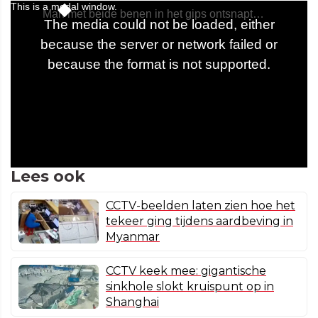
Lees ook
CCTV-beelden laten zien hoe het
tekeer ging tijdens aardbeving in
Myanmar
CCTV keek mee: gigantische
sinkhole slokt kruispunt op in
Shanghai