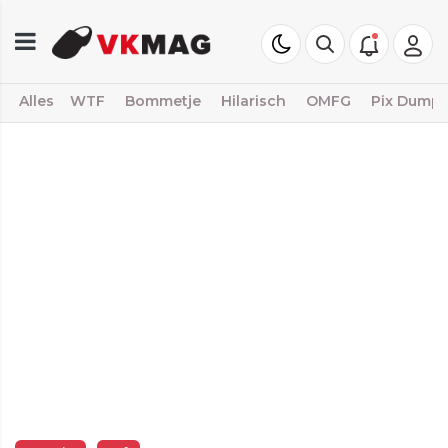
Alles
WTF
Bommetje
Hilarisch
OMFG
Pix Dump