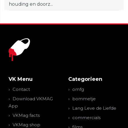
houding en doorz...
VK Menu
Categorieen
Contact
omfg
Download VKMAG
bommetje
App
Lang Leve de Liefde
VKMag facts
commercials
VKMag shop
films