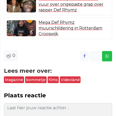
vuur over ongepaste grap over
rapper Def Rhymz
Mega Def Rhymz
muurschildering in Rotterdam
Crooswijk
0
Lees meer over:
Magazine
bommetje
films
Videoland
Plaats reactie