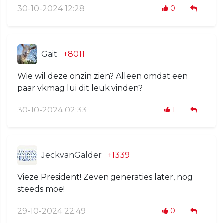
30-10-2024 12:28
0
Gait
+8011
Wie wil deze onzin zien? Alleen omdat een
paar vkmag lui dit leuk vinden?
30-10-2024 02:33
1
JeckvanGalder
+1339
Vieze President! Zeven generaties later, nog
steeds moe!
29-10-2024 22:49
0