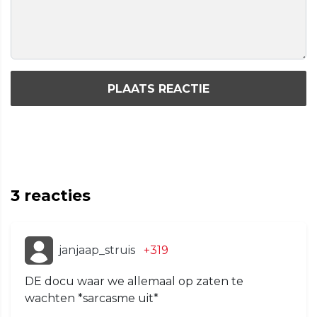
PLAATS REACTIE
3
reacties
janjaap_struis
+319
DE docu waar we allemaal op zaten te
wachten *sarcasme uit*