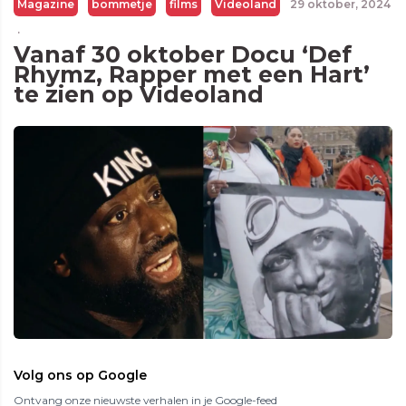
Magazine
bommetje
films
Videoland
29 oktober, 2024
·
Vanaf 30 oktober Docu ‘Def
Rhymz, Rapper met een Hart’
te zien op Videoland
Volg ons op Google
Ontvang onze nieuwste verhalen in je Google-feed