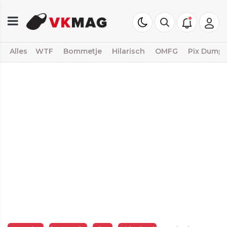
Alles
WTF
Bommetje
Hilarisch
OMFG
Pix Dump