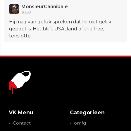
MonsieurCannibale
10:23
Hij mag van geluk spreken dat hij niet gelijk
gepopt is. Het blijft USA, land of the free,
tenslotte...
VK Menu
Categorieen
Contact
omfg