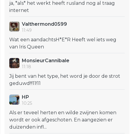
ja, *als* het werkt heeft rusland nog al traag
internet
Valthermond0599
11:49
Wat een aandachtsH*E*R Heeft wel iets weg
van Iris Queen
MonsieurCannibale
11:18
Jij bent van het type, het word je door de strot
geduwd!!!11!11
HP
10:25
Als er teveel herten en wilde zwijnen komen
wordt er ook afgeschoten. En aangezien er
duizenden infl...