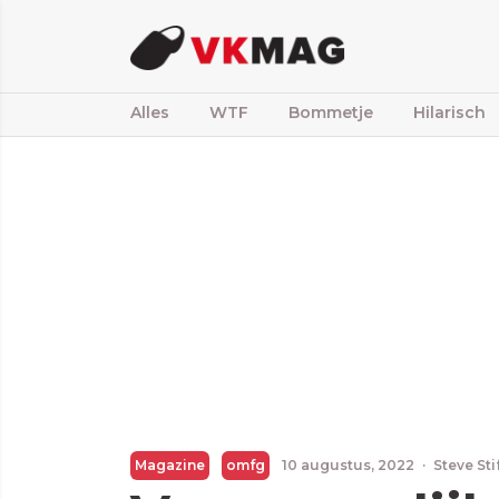
Alles
WTF
Bommetje
Hilarisch
Magazine
omfg
10 augustus, 2022
·
Steve St