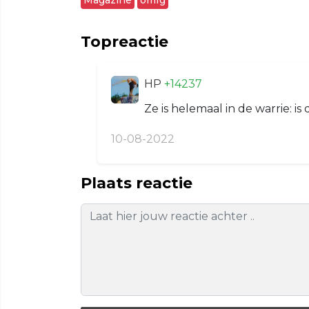
Topreactie
HP
+14237
Ze is helemaal in de warrie: i
10-08-2022
Plaats reactie