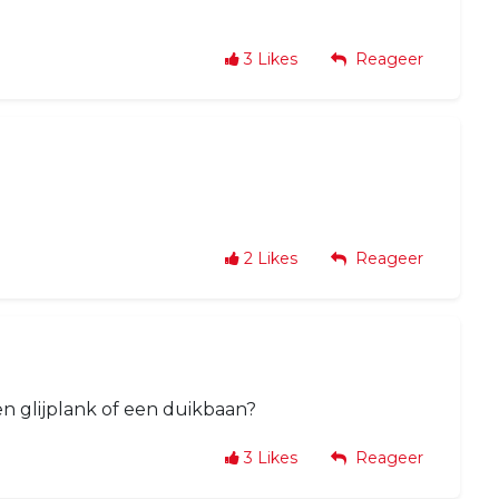
3
Likes
Reageer
2
Likes
Reageer
een glijplank of een duikbaan?
3
Likes
Reageer