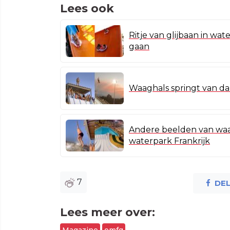
Lees ook
Ritje van glijbaan in wa
gaan
Waaghals springt van dak
Andere beelden van waag
waterpark Frankrijk
7
DE
Lees meer over:
Magazine
omfg