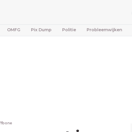
OMFG
Pix Dump
Politie
Probleemwijken
iffbone