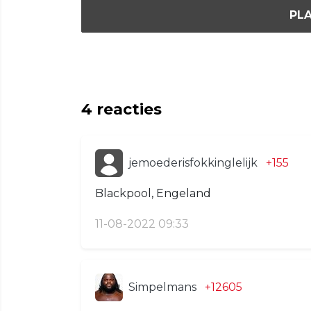
PLA
4
reacties
jemoederisfokkinglelijk
+155
Blackpool, Engeland
11-08-2022 09:33
Simpelmans
+12605