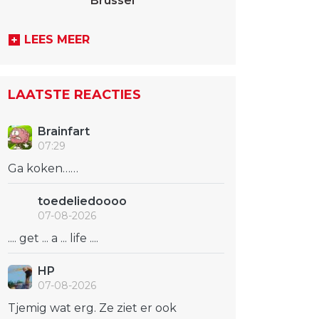
Brussel
LEES MEER
LAATSTE REACTIES
Brainfart
07:29
Ga koken……
toedeliedoooo
07-08-2026
.... get ... a ... life ....
HP
07-08-2026
Tjemig wat erg. Ze ziet er ook