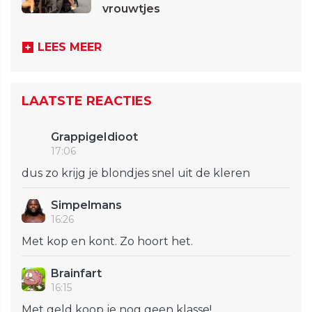
vrouwtjes
LEES MEER
LAATSTE REACTIES
GrappigeIdioot
17:06
dus zo krijg je blondjes snel uit de kleren
Simpelmans
16:26
Met kop en kont. Zo hoort het.
Brainfart
16:15
Met geld koop je nog geen klasse!