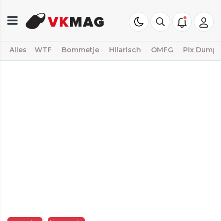
Alles
WTF
Bommetje
Hilarisch
OMFG
Pix Dump