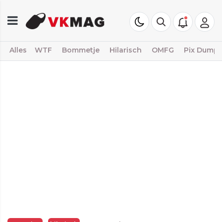
Alles
WTF
Bommetje
Hilarisch
OMFG
Pix Dump