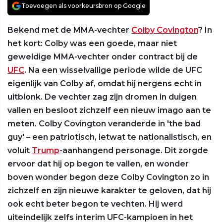
Toevoegen als voorkeursbron op Google
Bekend met de MMA-vechter
Colby Covington
? In
het kort: Colby was een goede, maar niet
geweldige MMA-vechter onder contract bij de
UFC
. Na een wisselvallige periode wilde de UFC
eigenlijk van Colby af, omdat hij nergens echt in
uitblonk. De vechter zag zijn dromen in duigen
vallen en besloot zichzelf een nieuw imago aan te
meten. Colby Covington veranderde in 'the bad
guy' – een patriotisch, ietwat te nationalistisch, en
voluit
Trump
-aanhangend personage. Dit zorgde
ervoor dat hij op begon te vallen, en wonder
boven wonder begon deze Colby Covington zo in
zichzelf en zijn nieuwe karakter te geloven, dat hij
ook echt beter begon te vechten. Hij werd
uiteindelijk zelfs interim UFC-kampioen in het