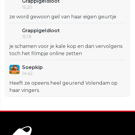
GrappigeIdioot
15:20
ze word gewoon geil van haar eigen geurtje
GrappigeIdioot
15:19
je schamen voor je kale kop en dan vervolgens
toch het filmpje online zetten
Soepkip
14:42
Heeft ze opeens heel geurend Volendam op
haar vingers.