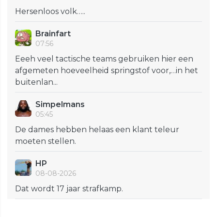
Hersenloos volk…..
Brainfart
07:56
Eeeh veel tactische teams gebruiken hier een
afgemeten hoeveelheid springstof voor,…in het
buitenlan...
Simpelmans
05:45
De dames hebben helaas een klant teleur
moeten stellen.
HP
08-08-2026
Dat wordt 17 jaar strafkamp.