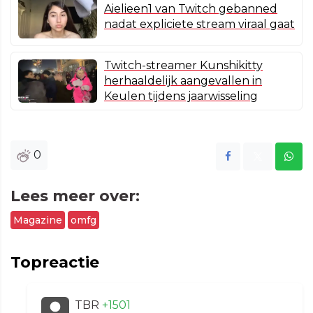
Aielieen1 van Twitch gebanned
nadat expliciete stream viraal gaat
Twitch-streamer Kunshikitty
herhaaldelijk aangevallen in
Keulen tijdens jaarwisseling
0
Lees meer over:
Magazine
omfg
Topreactie
TBR
+1501