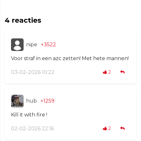
4
reacties
nipe
+3522
Voor straf in een azc zetten! Met hete mannen!
03-02-2026 10:22
2
hub
+1259
Kill it with fire !
02-02-2026 22:16
2