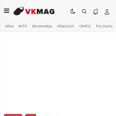
Alles
WTF
Bommetje
Hilarisch
OMFG
Pix Dump