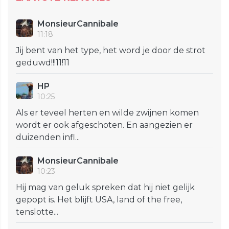
MonsieurCannibale
11:18
Jij bent van het type, het word je door de strot
geduwd!!!11!11
HP
10:25
Als er teveel herten en wilde zwijnen komen
wordt er ook afgeschoten. En aangezien er
duizenden infl...
MonsieurCannibale
10:23
Hij mag van geluk spreken dat hij niet gelijk
gepopt is. Het blijft USA, land of the free,
tenslotte...