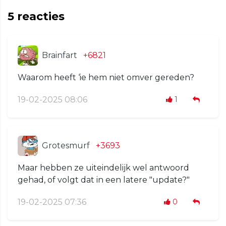
5
reacties
Brainfart
+6821
Waarom heeft ‘ie hem niet omver gereden?
19-02-2025 08:06
1
Grotesmurf
+3693
Maar hebben ze uiteindelijk wel antwoord
gehad, of volgt dat in een latere "update?"
19-02-2025 07:36
0