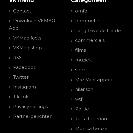
VK Menu
Categorieen
Contact
omfg
Download VKMAG
bommetje
App
Lang Leve de Liefde
VKMag facts
commercials
VKMag shop
films
RSS
muziek
Facebook
sport
Twitter
Max Verstappen
Instagram
hilarisch
Tik Tok
wtf
Privacy settings
Politie
Partnerberichten
Jutta Leerdam
Monica Geuze