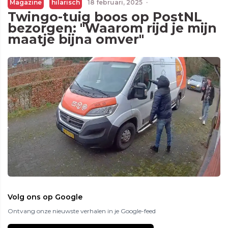
Magazine
hilarisch
18 februari, 2025
·
Twingo-tuig boos op PostNL
bezorgen: "Waarom rijd je mijn
maatje bijna omver"
Volg ons op Google
Ontvang onze nieuwste verhalen in je Google-feed