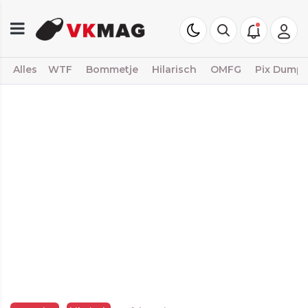
Alles
WTF
Bommetje
Hilarisch
OMFG
Pix Dump