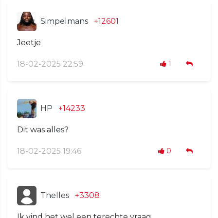
Simpelmans
+12601
Jeetje
18-02-2025 22:59
1
HP
+14233
Dit was alles?
18-02-2025 19:46
0
Thelles
+3308
Ik vind het wel een terechte vraag…