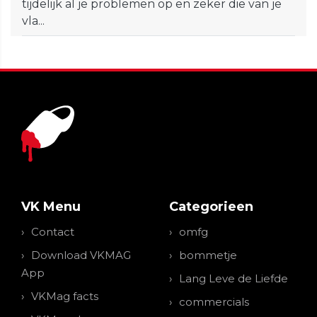
tijdelijk al je problemen op en zeker die van je
vla...
VK Menu
Categorieen
Contact
omfg
Download VKMAG
bommetje
App
Lang Leve de Liefde
VKMag facts
commercials