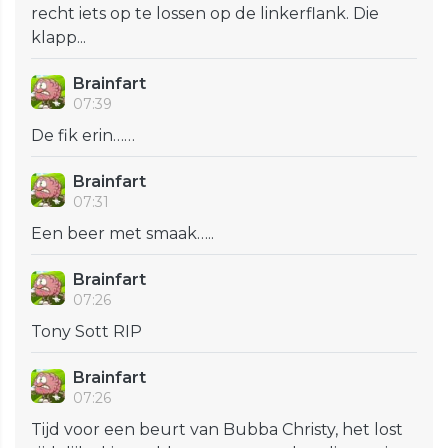
recht iets op te lossen op de linkerflank. Die
klapp...
Brainfart
07:39
De fik erin……
Brainfart
07:31
Een beer met smaak…..
Brainfart
07:26
Tony Sott RIP
Brainfart
07:26
Tijd voor een beurt van Bubba Christy, het lost