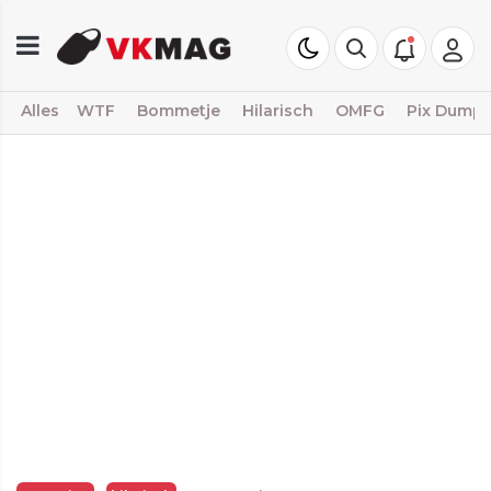
Alles
WTF
Bommetje
Hilarisch
OMFG
Pix Dump