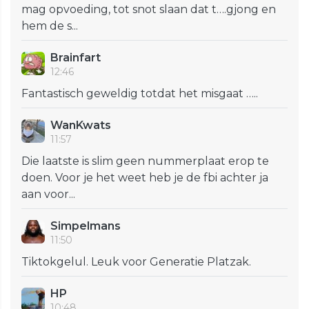
mag opvoeding, tot snot slaan dat t….gjong en
hem de s...
Brainfart
12:46
Fantastisch geweldig totdat het misgaat …..
WanKwats
11:57
Die laatste is slim geen nummerplaat erop te
doen. Voor je het weet heb je de fbi achter ja
aan voor...
Simpelmans
11:50
Tiktokgelul. Leuk voor Generatie Platzak.
HP
10:48