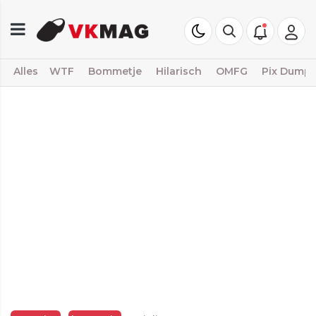
Alles
WTF
Bommetje
Hilarisch
OMFG
Pix Dump