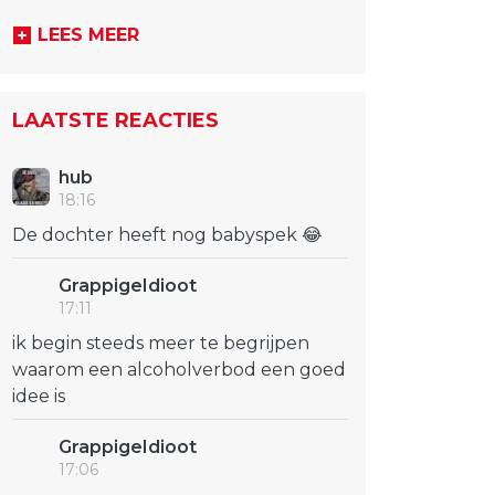
LEES MEER
LAATSTE REACTIES
hub
18:16
De dochter heeft nog babyspek 😂
GrappigeIdioot
17:11
ik begin steeds meer te begrijpen
waarom een alcoholverbod een goed
idee is
GrappigeIdioot
17:06