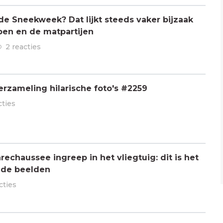
 de Sneekweek? Dat lijkt steeds vaker bijzaak
pen en de matpartijen
2 reacties
rzameling hilarische foto's #2259
cties
chaussee ingreep in het vliegtuig: dit is het
 de beelden
cties