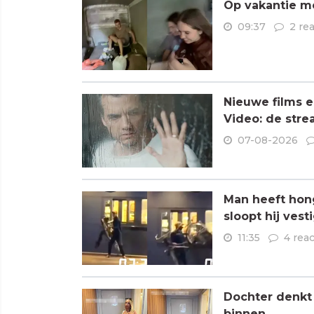
Op vakantie me
09:37
2 re
Nieuwe films e
Video: de stre
07-08-2026
Man heeft hong
sloopt hij vest
11:35
4 reac
Dochter denkt
binnen