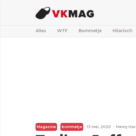
Alles
WTF
Bommetje
Hilarisch
Magazine
bommetje
13 mei, 2020
·
Henry Ha