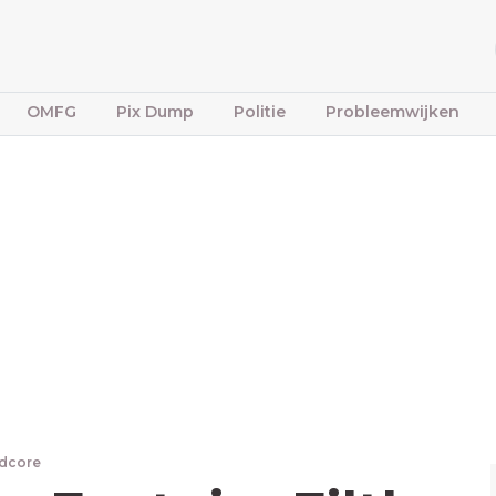
OMFG
Pix Dump
Politie
Probleemwijken
rdcore