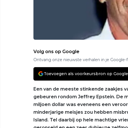
Volg ons op Google
Ontvang onze nieuwste verhalen in je Google-
Toevoegen als voorkeursbron op Google
Een van de meeste stinkende zaakjes van
gebeuren rondom Jeffrey Epstein. De m
miljoen dollar was eveneens een veroor
minderjarige meisjes zou hebben misbru
Island. Tel daarbij op hele machtige vr
geronseld en een zeer dubieuze zelfmo