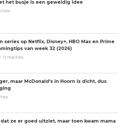
t het busje is een geweldig idee
acties
n series op Netflix, Disney+, HBO Max en Prime
amingtips van week 32 (2026)
0 reacties
er, maar McDonald's in Hoorn is dicht, dus
iging
ties
 dat ze er goed uitziet, maar toen kwam mama