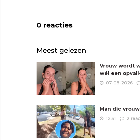
0
reacties
Meest gelezen
Vrouw wordt wa
wél een opvall
07-08-2026
Man die vrouwe
12:51
2 reac