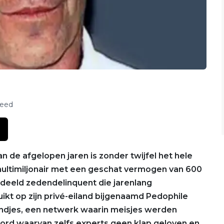
feed
 de afgelopen jaren is zonder twijfel het hele
ultimiljonair met een geschat vermogen van 600
deeld zedendelinquent die jarenlang
ikt op zijn privé-eiland bijgenaamd Pedophile
iendjes, een netwerk waarin meisjes werden
ord waarvan zelfs experts geen klap geloven en