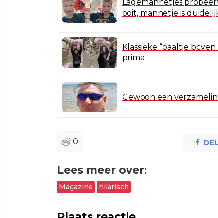
Lagemannetjes probeert 
ooit, mannetje is duideli
Klassieke “baaltje bove
prima
Gewoon een verzameling 
0
DE
Lees meer over:
Magazine
hilarisch
Plaats reactie