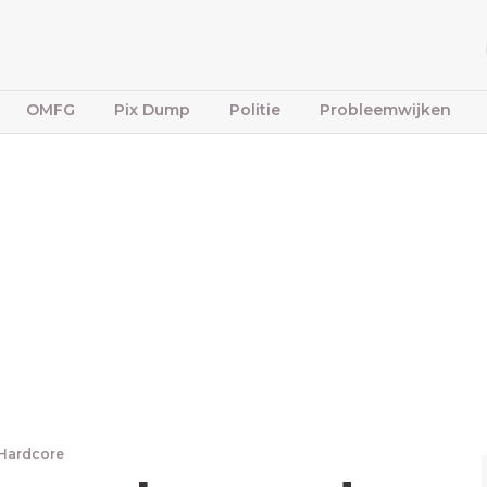
OMFG
Pix Dump
Politie
Probleemwijken
 Hardcore