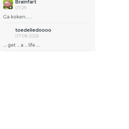
Brainfart
07:29
Ga koken……
toedeliedoooo
07-08-2026
.... get ... a ... life ....