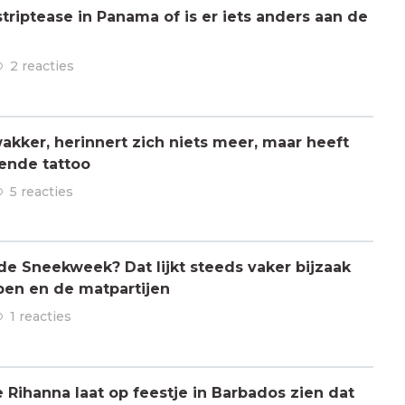
triptease in Panama of is er iets anders aan de
2 reacties
kker, herinnert zich niets meer, maar heeft
ende tattoo
5 reacties
 de Sneekweek? Dat lijkt steeds vaker bijzaak
pen en de matpartijen
1 reacties
ihanna laat op feestje in Barbados zien dat