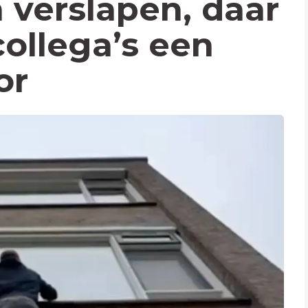
 verslapen, daar
collega’s een
or