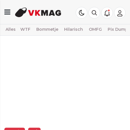
Alles
WTF
Bommetje
Hilarisch
OMFG
Pix Dump