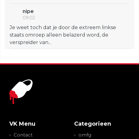
nipe
09:02
Je weet toch dat je door de extreem linkse
staats omroep alleen belazerd word, de
verspreider van...
VK Menu
Categorieen
Contact
omfg