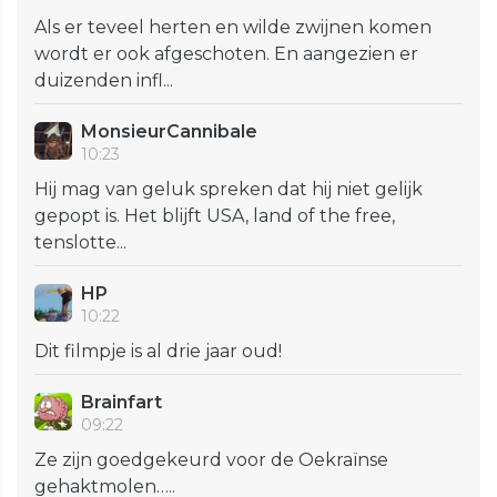
Als er teveel herten en wilde zwijnen komen
wordt er ook afgeschoten. En aangezien er
duizenden infl...
MonsieurCannibale
10:23
Hij mag van geluk spreken dat hij niet gelijk
gepopt is. Het blijft USA, land of the free,
tenslotte...
HP
10:22
Dit filmpje is al drie jaar oud!
Brainfart
09:22
Ze zijn goedgekeurd voor de Oekraïnse
gehaktmolen…..