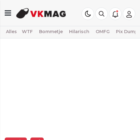
Alles
WTF
Bommetje
Hilarisch
OMFG
Pix Dump