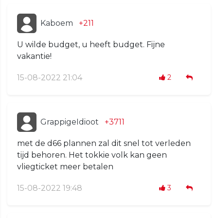
Kaboem
+211
U wilde budget, u heeft budget. Fijne
vakantie!
15-08-2022 21:04
2
GrappigeIdioot
+3711
met de d66 plannen zal dit snel tot verleden
tijd behoren. Het tokkie volk kan geen
vliegticket meer betalen
15-08-2022 19:48
3