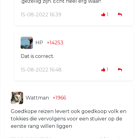
.gezellig zijn. Echt heel erg waar!
15-08-2022 16:39
1
HP
+14253
Dat is correct.
15-08-2022 16:48
1
Wattman
+1966
Goedkope reizen levert ook goedkoop volk en
tokkies die vervolgens voor een stuiver op de
eerste rang willen liggen