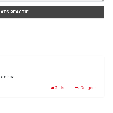
ATS REACTIE
tum kaal.
3
Likes
Reageer