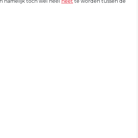
n namelijk toch wel héél
heet
te worden tussen de