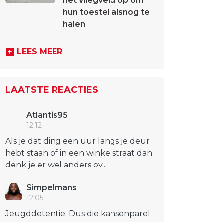
het vliegveld op om
hun toestel alsnog te
halen
LEES MEER
LAATSTE REACTIES
Atlantis95
12:12
Als je dat ding een uur langs je deur
hebt staan of in een winkelstraat dan
denk je er wel anders ov...
Simpelmans
12:05
Jeugddetentie. Dus die kansenparel