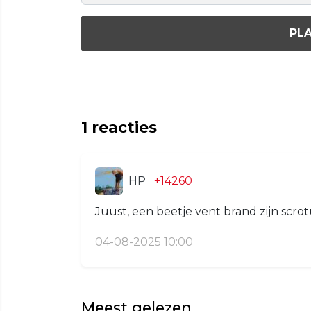
PLA
1
reacties
HP
+14260
Juust, een beetje vent brand zijn scro
04-08-2025 10:00
Meest gelezen