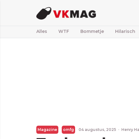
Alles
WTF
Bommetje
Hilarisch
Magazine
omfg
04 augustus, 2025
·
Henry H