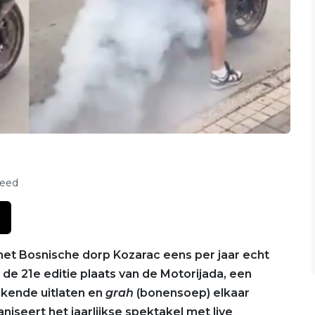
feed
 het Bosnische dorp Kozarac eens per jaar echt
jk de 21e editie plaats van de Motorijada, een
okende uitlaten en
grah
(bonensoep) elkaar
iseert het jaarlijkse spektakel met live