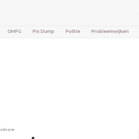
OMFG
Pix Dump
Politie
Probleemwijken
ardcore