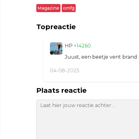
Magazine
omfg
Topreactie
HP
+14260
Juust, een beetje vent brand 
04-08-2025
Plaats reactie