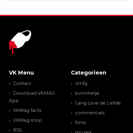
VK Menu
Categorieen
Contact
omfg
Download VKMAG
bommetje
App
Lang Leve de Liefde
VKMag facts
commercials
VKMag shop
films
RSS
muziek