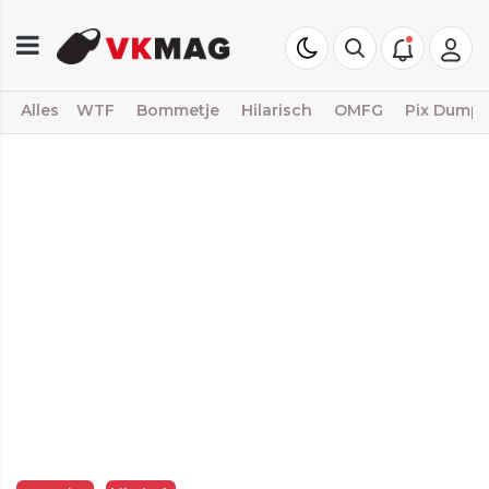
Alles
WTF
Bommetje
Hilarisch
OMFG
Pix Dump