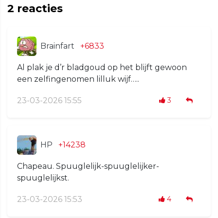
2
reacties
Brainfart
+6833
Al plak je d’r bladgoud op het blijft gewoon
een zelfingenomen lilluk wijf…..
23-03-2026 15:55
3
HP
+14238
Chapeau. Spuuglelijk-spuuglelijker-
spuuglelijkst.
23-03-2026 15:53
4