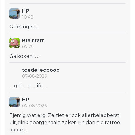
HP
10:48
Groningers.
Brainfart
07:29
Ga koken……
toedeliedoooo
07-08-2026
.... get ... a ... life ....
HP
07-08-2026
Tjemig wat erg. Ze ziet er ook allerbelabberst
uit, flink doorgehaald zeker. En dan die tattoo
ooooh...