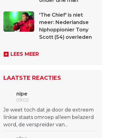
onder drie man
'The Chief' is niet
meer: Nederlandse
hiphoppionier Tony
Scott (54) overleden
LEES MEER
LAATSTE REACTIES
nipe
09:02
Je weet toch dat je door de extreem
linkse staats omroep alleen belazerd
word, de verspreider van...