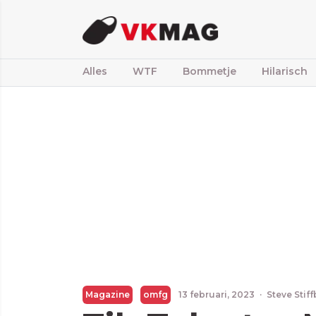
Alles
WTF
Bommetje
Hilarisch
Magazine
omfg
13 februari, 2023
·
Steve Stif