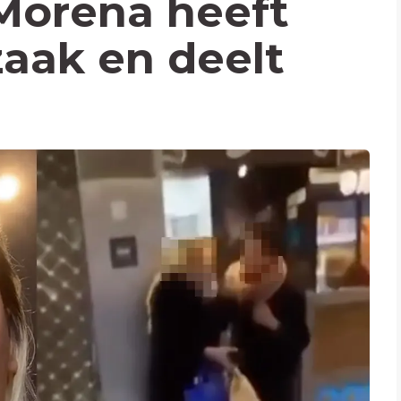
 Morena heeft
tzaak en deelt