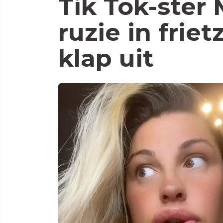
Tik Tok-ster
ruzie in frie
klap uit