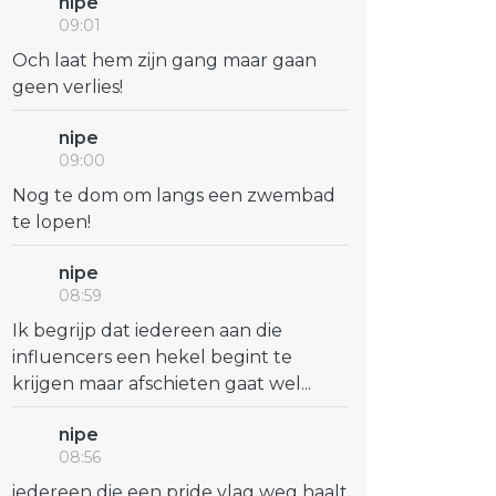
nipe
09:01
Och laat hem zijn gang maar gaan
geen verlies!
nipe
09:00
Nog te dom om langs een zwembad
te lopen!
nipe
08:59
Ik begrijp dat iedereen aan die
influencers een hekel begint te
krijgen maar afschieten gaat wel...
nipe
08:56
iedereen die een pride vlag weg haalt