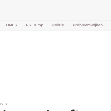
OMFG
Pix Dump
Politie
Probleemwijken
fbone