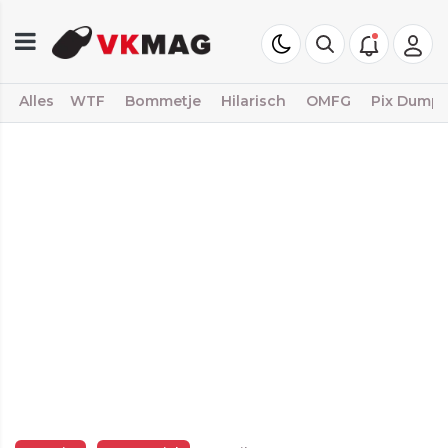
Alles
WTF
Bommetje
Hilarisch
OMFG
Pix Dump