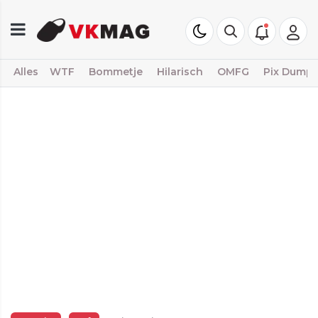
Alles
WTF
Bommetje
Hilarisch
OMFG
Pix Dump