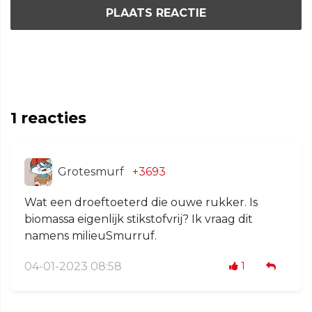
PLAATS REACTIE
1
reacties
Grotesmurf
+3693
Wat een droeftoeterd die ouwe rukker. Is
biomassa eigenlijk stikstofvrij? Ik vraag dit
namens milieuSmurruf.
04-01-2023 08:58
1