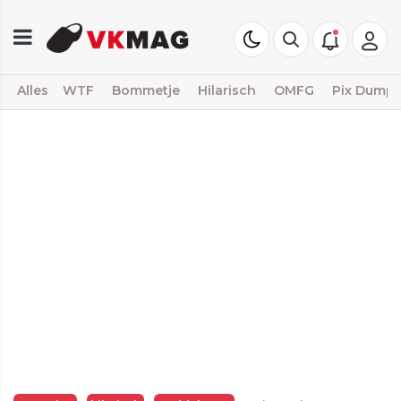
Alles
WTF
Bommetje
Hilarisch
OMFG
Pix Dump