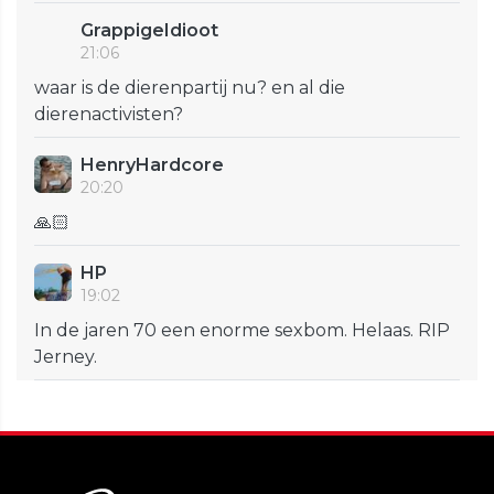
GrappigeIdioot
21:06
waar is de dierenpartij nu? en al die
dierenactivisten?
HenryHardcore
20:20
🙏🏻
HP
19:02
In de jaren 70 een enorme sexbom. Helaas. RIP
Jerney.