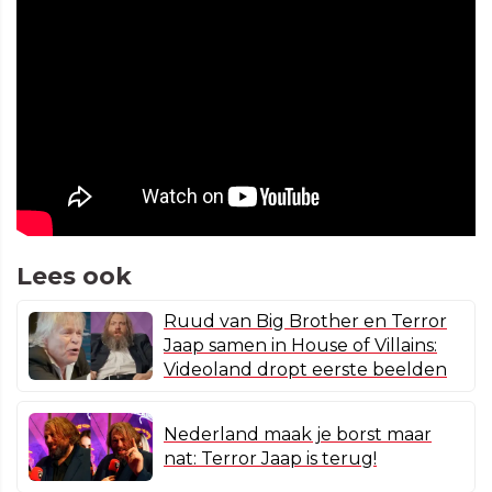
Lees ook
Ruud van Big Brother en Terror
Jaap samen in House of Villains:
Videoland dropt eerste beelden
Nederland maak je borst maar
nat: Terror Jaap is terug!