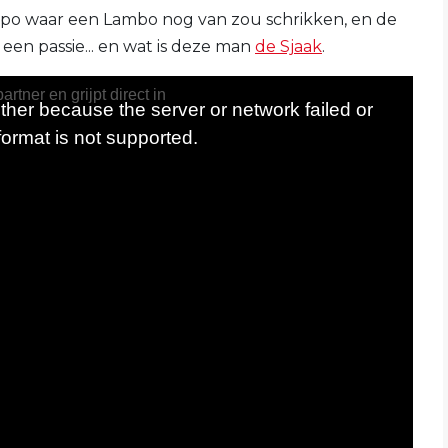
mpo waar een Lambo nog van zou schrikken, en de
t een passie... en wat is deze man
de Sjaak
.