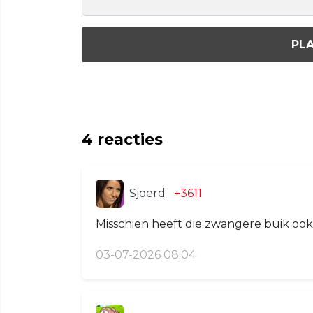
PLA
4
reacties
Sjoerd
+3611
Misschien heeft die zwangere buik ook 
03-07-2026 08:04