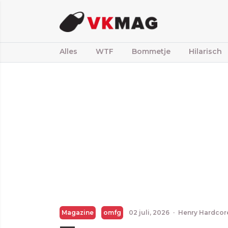
Alles
WTF
Bommetje
Hilarisch
Magazine
omfg
02 juli, 2026
·
Henry Hardcor