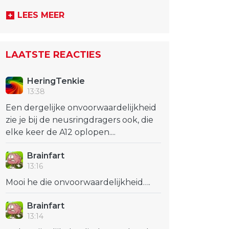
LEES MEER
LAATSTE REACTIES
HeringTenkie
13:38
Een dergelijke onvoorwaardelijkheid
zie je bij de neusringdragers ook, die
elke keer de A12 oplopen....
Brainfart
13:16
Mooi he die onvoorwaardelijkheid….
Brainfart
13:14