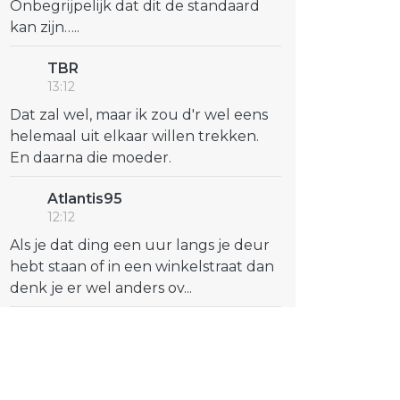
Onbegrijpelijk dat dit de standaard
kan zijn…..
TBR
13:12
Dat zal wel, maar ik zou d'r wel eens
helemaal uit elkaar willen trekken.
En daarna die moeder.
Atlantis95
12:12
Als je dat ding een uur langs je deur
hebt staan of in een winkelstraat dan
denk je er wel anders ov...