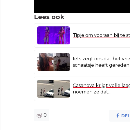
Lees ook
Tipje om vooraan bij te s
Iets zegt ons dat het vr
schaatsje heeft gereden
Casanova krijgt volle laa
noemen ze dat…
0
DE