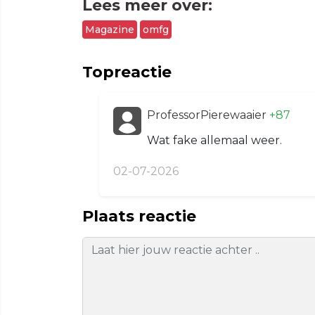
Lees meer over:
Magazine
omfg
Topreactie
ProfessorPierewaaier
+87
Wat fake allemaal weer.
02-07-2026
Plaats reactie