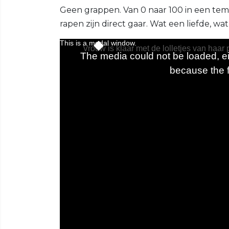
Geen grappen. Van 0 naar 100 in een te
rapen zijn direct gaar. Wat een liefde, wa