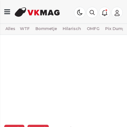
Alles
WTF
Bommetje
Hilarisch
OMFG
Pix Dump