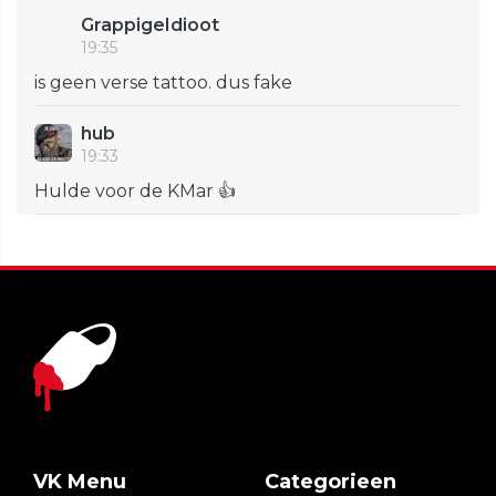
GrappigeIdioot
19:35
is geen verse tattoo. dus fake
hub
19:33
Hulde voor de KMar 👍
VK Menu
Categorieen