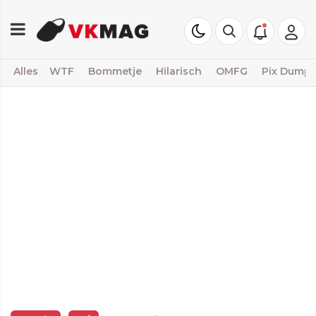
Alles
WTF
Bommetje
Hilarisch
OMFG
Pix Dump