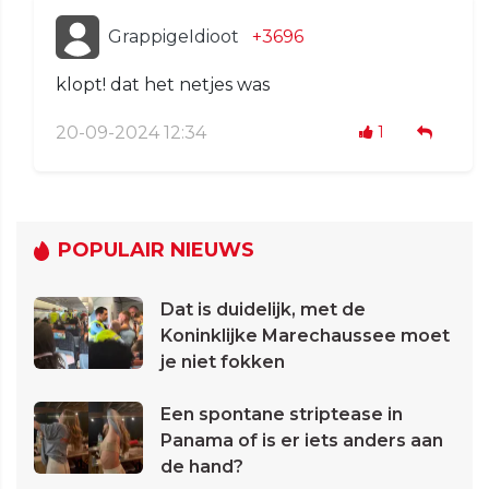
GrappigeIdioot
+3696
klopt! dat het netjes was
20-09-2024 12:34
1
POPULAIR NIEUWS
Dat is duidelijk, met de
Koninklijke Marechaussee moet
je niet fokken
Een spontane striptease in
Panama of is er iets anders aan
de hand?