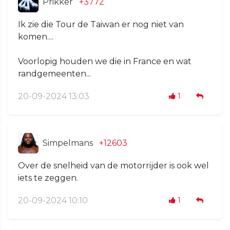
Prikker
+3772
Ik zie die Tour de Taiwan er nog niet van
komen....
Voorlopig houden we die in France en wat
randgemeenten...
20-09-2024 13:03
1
Simpelmans
+12603
Over de snelheid van de motorrijder is ook wel
iets te zeggen.
20-09-2024 10:10
1