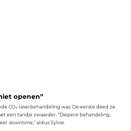
 niet openen”
eede CO₂-laserbehandeling was. De eerste deed ze
het een tandje zwaarder. “Diepere behandeling,
er downtime,” aldus Sylvie.