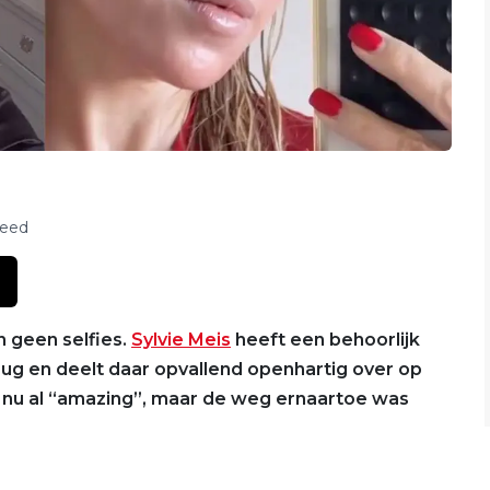
feed
 geen selfies.
Sylvie Meis
heeft een behoorlijk
rug en deelt daar opvallend openhartig over op
ar nu al “amazing”, maar de weg ernaartoe was