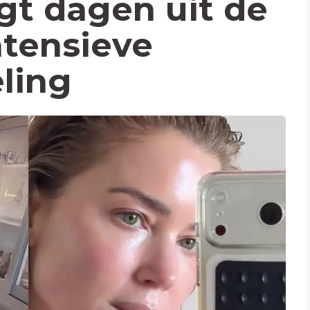
igt dagen uit de
ntensieve
ling