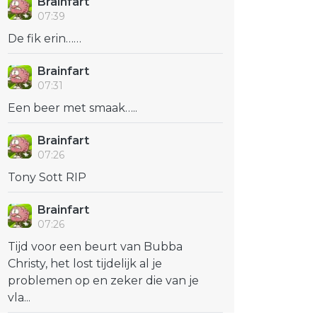
Brainfart
07:39
De fik erin……
Brainfart
07:31
Een beer met smaak…..
Brainfart
07:26
Tony Sott RIP
Brainfart
07:26
Tijd voor een beurt van Bubba
Christy, het lost tijdelijk al je
problemen op en zeker die van je
vla...