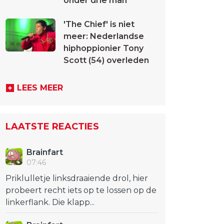
onder drie man
'The Chief' is niet
meer: Nederlandse
hiphoppionier Tony
Scott (54) overleden
LEES MEER
LAATSTE REACTIES
Brainfart
07:46
Priklulletje linksdraaiende drol, hier
probeert recht iets op te lossen op de
linkerflank. Die klapp...