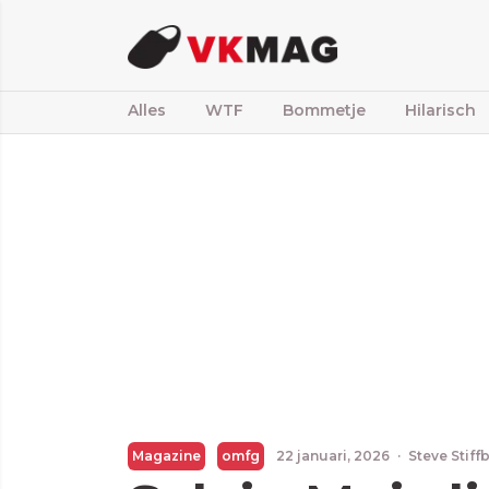
Alles
WTF
Bommetje
Hilarisch
Magazine
omfg
22 januari, 2026
·
Steve Stiff