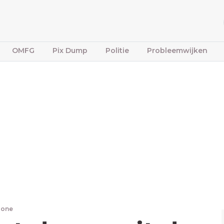
OMFG
Pix Dump
Politie
Probleemwijken
bone