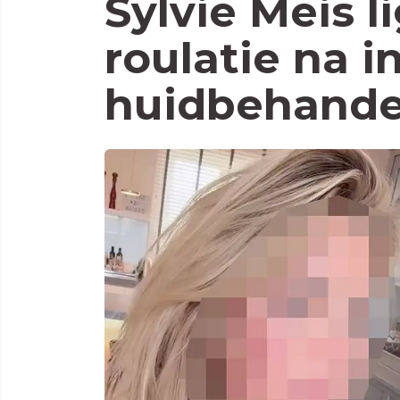
Sylvie Meis l
roulatie na i
huidbehande