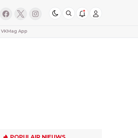
VKMag App
POPULAIR NIEUWS