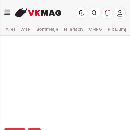
Alles
WTF
Bommetje
Hilarisch
OMFG
Pix Dump