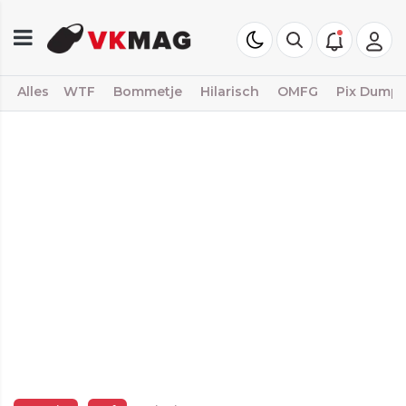
Alles
WTF
Bommetje
Hilarisch
OMFG
Pix Dump