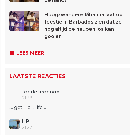
de hand?
Hoogzwangere Rihanna laat op
feestje in Barbados zien dat ze
nog altijd de heupen los kan
gooien
LEES MEER
LAATSTE REACTIES
toedeliedoooo
21:38
.... get ... a ... life ....
HP
21:27