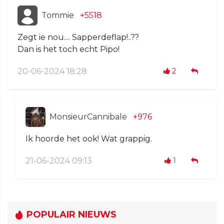
Tommie
+5518
Zegt ie nou.... Sapperdeflap!..??
Dan is het toch echt Pipo!
20-06-2024 18:28
2
MonsieurCannibale
+976
Ik hoorde het ook! Wat grappig.
21-06-2024 09:13
1
POPULAIR NIEUWS