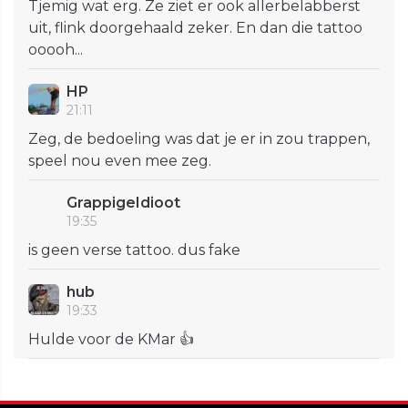
Tjemig wat erg. Ze ziet er ook allerbelabberst
uit, flink doorgehaald zeker. En dan die tattoo
ooooh...
HP
21:11
Zeg, de bedoeling was dat je er in zou trappen,
speel nou even mee zeg.
GrappigeIdioot
19:35
is geen verse tattoo. dus fake
hub
19:33
Hulde voor de KMar 👍