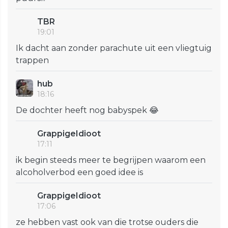
TBR
19:01
Ik dacht aan zonder parachute uit een vliegtuig
trappen
hub
18:16
De dochter heeft nog babyspek 😂
GrappigeIdioot
17:11
ik begin steeds meer te begrijpen waarom een
alcoholverbod een goed idee is
GrappigeIdioot
17:06
ze hebben vast ook van die trotse ouders die