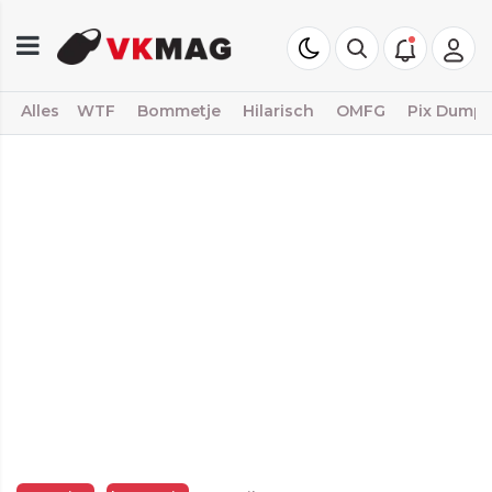
Alles
WTF
Bommetje
Hilarisch
OMFG
Pix Dump