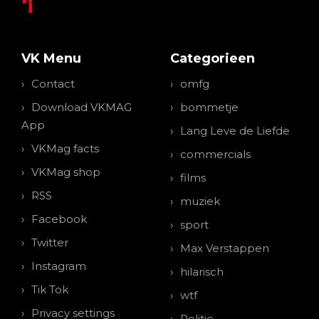
VK Menu
Categorieen
Contact
omfg
Download VKMAG
bommetje
App
Lang Leve de Liefde
VKMag facts
commercials
VKMag shop
films
RSS
muziek
Facebook
sport
Twitter
Max Verstappen
Instagram
hilarisch
Tik Tok
wtf
Privacy settings
Politie