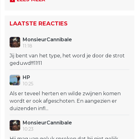
LAATSTE REACTIES
MonsieurCannibale
11:18
Jij bent van het type, het word je door de strot
geduwd!!!11!11
HP
10:25
Als er teveel herten en wilde zwijnen komen
wordt er ook afgeschoten. En aangezien er
duizenden infl...
MonsieurCannibale
10:23
Hij mag van geluk spreken dat hij niet gelijk