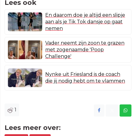
Lees ook
En daarom doe je altijd een slipje
aan als je Tik Tok dansje op gaat
nemen
Vader neemt zijn zoon te grazen
met zogenaamde 'Poop
Challenge'
Nynke uit Friesland is de coach
die jij nodig hebt om te vlammen
1
Lees meer over: