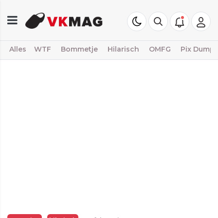
Alles
WTF
Bommetje
Hilarisch
OMFG
Pix Dump