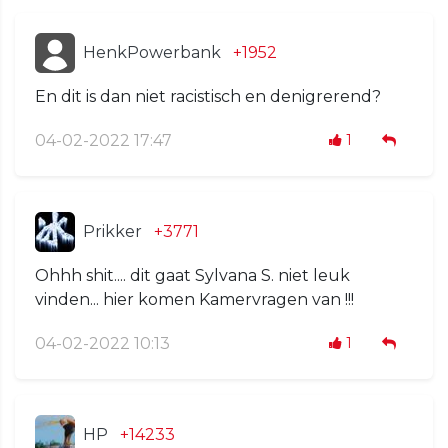
HenkPowerbank
+1952
En dit is dan niet racistisch en denigrerend?
04-02-2022 17:47
1
Prikker
+3771
Ohhh shit.... dit gaat Sylvana S. niet leuk
vinden... hier komen Kamervragen van !!!
04-02-2022 10:13
1
HP
+14233