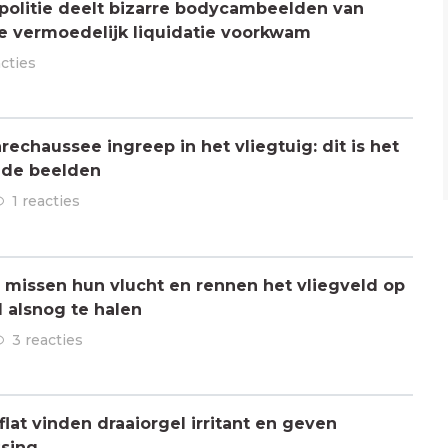
olitie deelt bizarre bodycambeelden van
e vermoedelijk liquidatie voorkwam
acties
chaussee ingreep in het vliegtuig: dit is het
 de beelden
1 reacties
missen hun vlucht en rennen het vliegveld op
 alsnog te halen
3 reacties
lat vinden draaiorgel irritant en geven
ssing