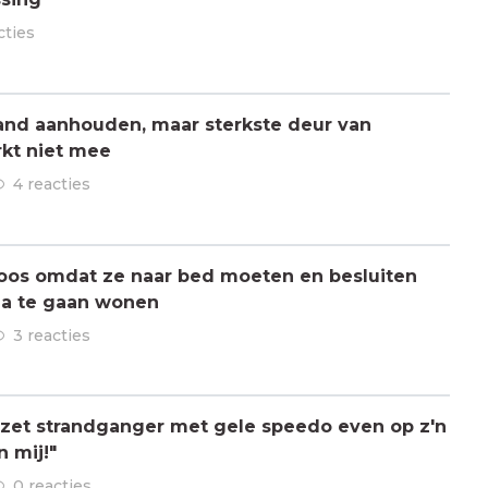
cties
mand aanhouden, maar sterkste deur van
kt niet mee
4 reacties
boos omdat ze naar bed moeten en besluiten
a te gaan wonen
3 reacties
 zet strandganger met gele speedo even op z'n
n mij!"
0 reacties