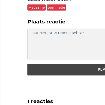
Magazine
bommetje
Plaats reactie
PLA
1
reacties