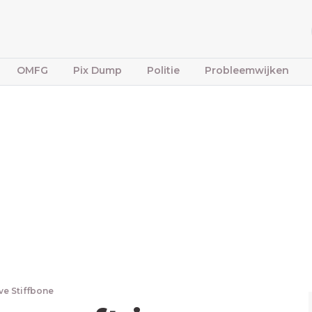
OMFG
Pix Dump
Politie
Probleemwijken
ve Stiffbone