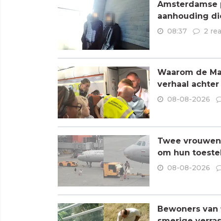
Amsterdamse p
aanhouding di
08:37
2 re
Waarom de Mare
verhaal achter
08-08-2026
Twee vrouwen 
om hun toestel
08-08-2026
Bewoners van f
smerige verra