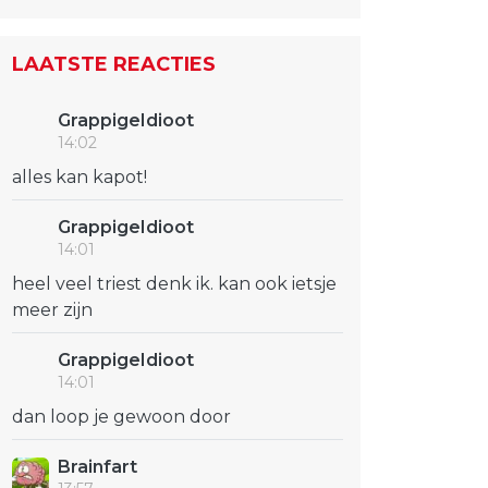
LAATSTE REACTIES
GrappigeIdioot
14:02
alles kan kapot!
GrappigeIdioot
14:01
heel veel triest denk ik. kan ook ietsje
meer zijn
GrappigeIdioot
14:01
dan loop je gewoon door
Brainfart