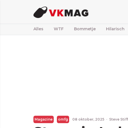
Alles
WTF
Bommetje
Hilarisch
Magazine
omfg
08 oktober, 2025
·
Steve Sti