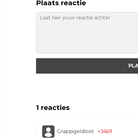
Plaats reactie
PLA
1
reacties
GrappigeIdioot
+3669