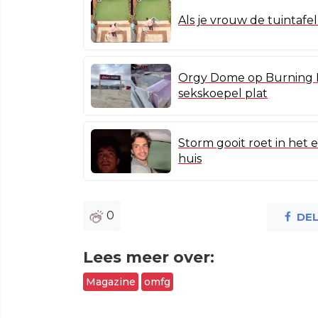
Als je vrouw de tuintafe
Orgy Dome op Burning 
sekskoepel plat
Storm gooit roet in het 
huis
0
DE
Lees meer over:
Magazine
omfg