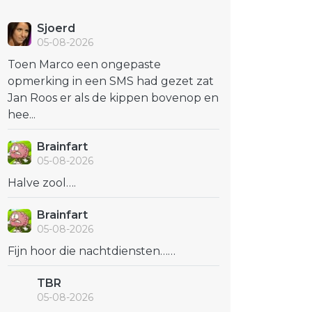
Sjoerd
05-08-2026
Toen Marco een ongepaste
opmerking in een SMS had gezet zat
Jan Roos er als de kippen bovenop en
hee...
Brainfart
05-08-2026
Halve zool….
Brainfart
05-08-2026
Fijn hoor die nachtdiensten……
TBR
05-08-2026