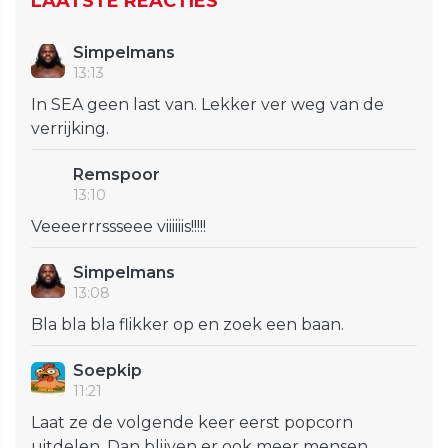
LAATSTE REACTIES
Simpelmans
13:13
In SEA geen last van. Lekker ver weg van de
verrijking.
Remspoor
13:10
Veeeerrrssseee viiiiiis!!!!!
Simpelmans
13:08
Bla bla bla flikker op en zoek een baan.
Soepkip
11:21
Laat ze de volgende keer eerst popcorn
uitdelen. Dan blijven er ook meer mensen