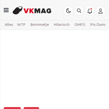
Alles
WTF
Bommetje
Hilarisch
OMFG
Pix Dump