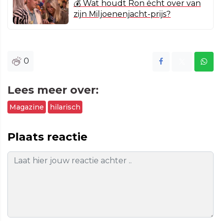
💰 Wat houdt Ron écht over van
zijn Miljoenenjacht-prijs?
0
Lees meer over:
Magazine
hilarisch
Plaats reactie