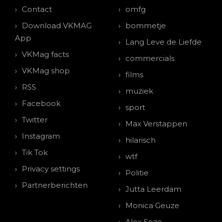
Contact
omfg
Download VKMAG
bommetje
App
Lang Leve de Liefde
VKMag facts
commercials
VKMag shop
films
RSS
muziek
Facebook
sport
Twitter
Max Verstappen
Instagram
hilarisch
Tik Tok
wtf
Privacy settings
Politie
Partnerberichten
Jutta Leerdam
Monica Geuze
Alex Soze