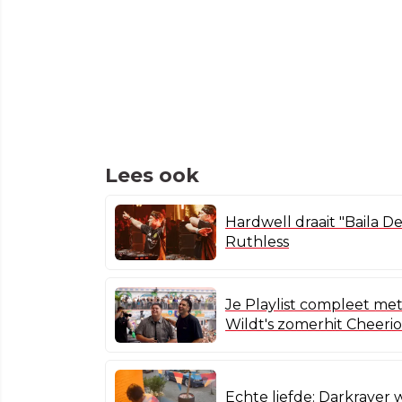
Lees ook
Hardwell draait "Baila D
Ruthless
Je Playlist compleet me
Wildt's zomerhit Cheerio
Echte liefde: Darkraver 