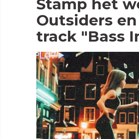
Stamp het w
Outsiders en
track "Bass 