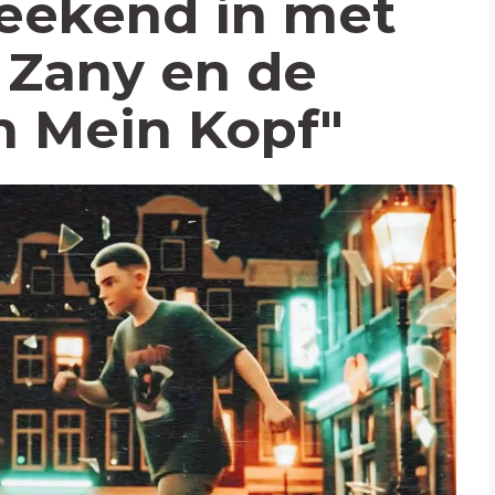
eekend in met
 Zany en de
In Mein Kopf"