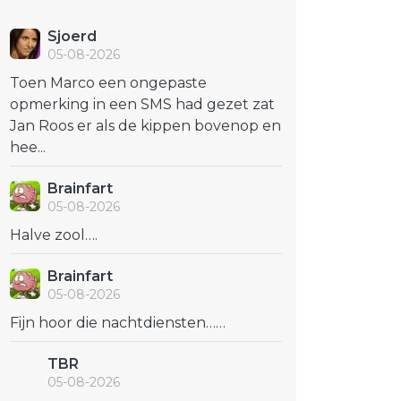
Sjoerd
05-08-2026
Toen Marco een ongepaste
opmerking in een SMS had gezet zat
Jan Roos er als de kippen bovenop en
hee...
Brainfart
05-08-2026
Halve zool….
Brainfart
05-08-2026
Fijn hoor die nachtdiensten……
TBR
05-08-2026