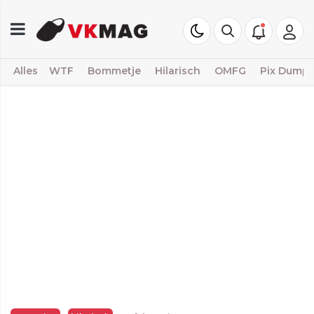
Alles
WTF
Bommetje
Hilarisch
OMFG
Pix Dump