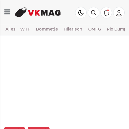
Alles
WTF
Bommetje
Hilarisch
OMFG
Pix Dump