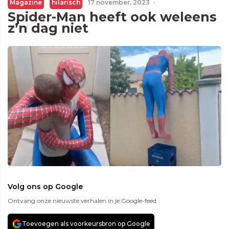
Magazine
hilarisch
17 november, 2023
·
Spider-Man heeft ook weleens
z’n dag niet
Volg ons op Google
Ontvang onze nieuwste verhalen in je Google-feed
Toevoegen als voorkeursbron op Google