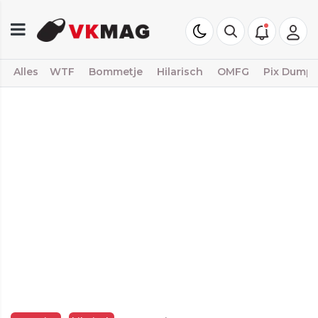
Alles
WTF
Bommetje
Hilarisch
OMFG
Pix Dump