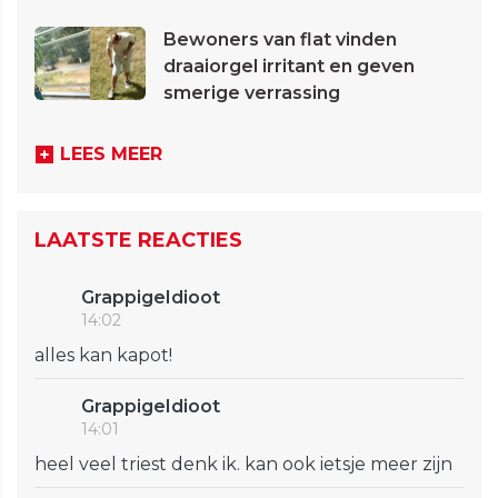
Bewoners van flat vinden
draaiorgel irritant en geven
smerige verrassing
LEES MEER
LAATSTE REACTIES
GrappigeIdioot
14:02
alles kan kapot!
GrappigeIdioot
14:01
heel veel triest denk ik. kan ook ietsje meer zijn