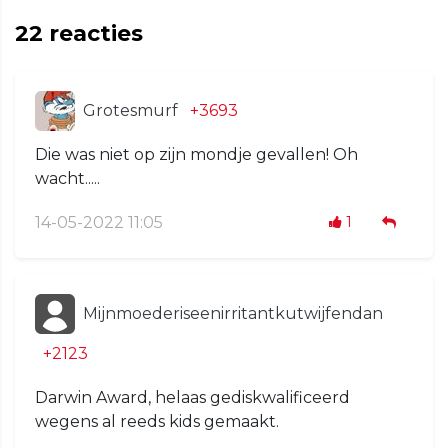
22
reacties
Grotesmurf
+3693
Die was niet op zijn mondje gevallen! Oh
wacht.....
14-05-2022 11:05
1
Mijnmoederiseenirritantkutwijfendan
+2123
Darwin Award, helaas gediskwalificeerd
wegens al reeds kids gemaakt.