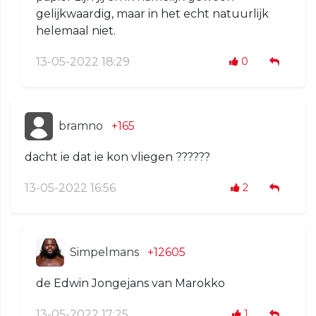
gelijkwaardig, maar in het echt natuurlijk
helemaal niet.
13-05-2022 18:29
0
bramno
+165
dacht ie dat ie kon vliegen ??????
13-05-2022 16:56
2
Simpelmans
+12605
de Edwin Jongejans van Marokko
13-05-2022 17:25
1