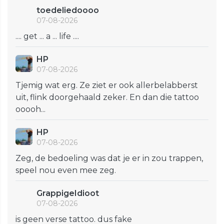
toedeliedoooo
07-08-2026
.... get ... a ... life ....
HP
07-08-2026
Tjemig wat erg. Ze ziet er ook allerbelabberst
uit, flink doorgehaald zeker. En dan die tattoo
ooooh...
HP
07-08-2026
Zeg, de bedoeling was dat je er in zou trappen,
speel nou even mee zeg.
GrappigeIdioot
07-08-2026
is geen verse tattoo. dus fake