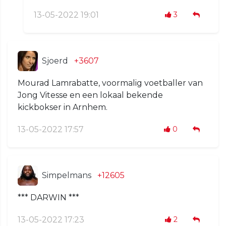
13-05-2022 19:01
3
Sjoerd
+3607
Mourad Lamrabatte, voormalig voetballer van
Jong Vitesse en een lokaal bekende
kickbokser in Arnhem.
13-05-2022 17:57
0
Simpelmans
+12605
*** DARWIN ***
13-05-2022 17:23
2