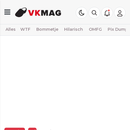
Alles
WTF
Bommetje
Hilarisch
OMFG
Pix Dump