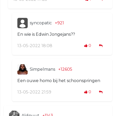
syncopatic
+921
En wie is Edwin Jongejans??
13-05-2022 18:08
0
Simpelmans
+12605
Een ouwe homo bij het schoonspringen
13-05-2022 21:59
0
Aldnuut
+1143