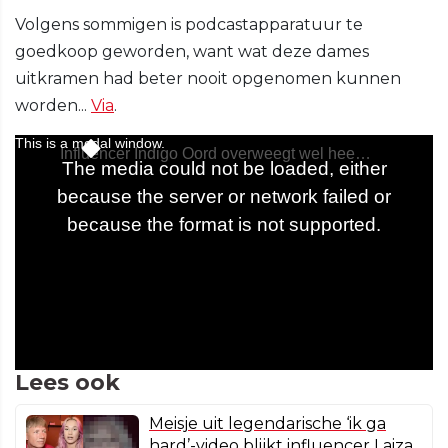
Volgens sommigen is podcastapparatuur te
goedkoop geworden, want wat deze dames
uitkramen had beter nooit opgenomen kunnen
worden...
Via
.
Lees ook
Meisje uit legendarische ‘ik ga
hard’-video blijkt influencer Laiza