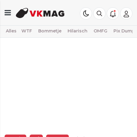
Alles
WTF
Bommetje
Hilarisch
OMFG
Pix Dump