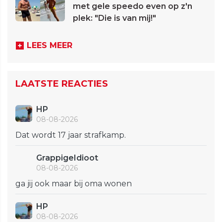
met gele speedo even op z'n
plek: "Die is van mij!"
LEES MEER
LAATSTE REACTIES
HP
08-08-2026
Dat wordt 17 jaar strafkamp.
GrappigeIdioot
08-08-2026
ga jij ook maar bij oma wonen
HP
08-08-2026