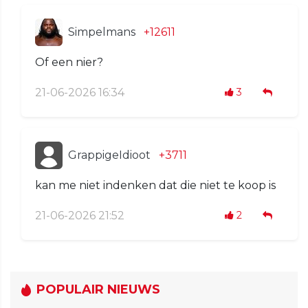
Simpelmans
+12611
Of een nier?
21-06-2026 16:34
3
GrappigeIdioot
+3711
kan me niet indenken dat die niet te koop is
21-06-2026 21:52
2
POPULAIR NIEUWS