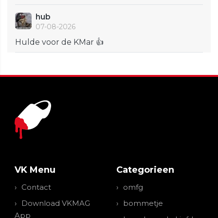
hub
07-08-2026
Hulde voor de KMar 👍
VK Menu
Categorieen
Contact
omfg
Download VKMAG
bommetje
App