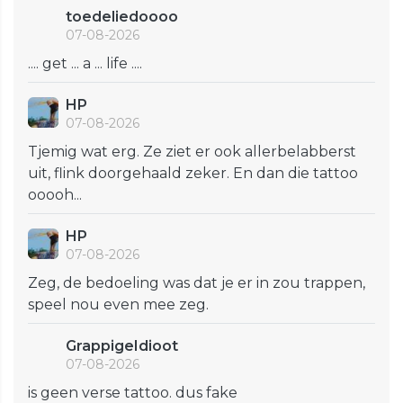
toedeliedoooo
07-08-2026
.... get ... a ... life ....
HP
07-08-2026
Tjemig wat erg. Ze ziet er ook allerbelabberst
uit, flink doorgehaald zeker. En dan die tattoo
ooooh...
HP
07-08-2026
Zeg, de bedoeling was dat je er in zou trappen,
speel nou even mee zeg.
GrappigeIdioot
07-08-2026
is geen verse tattoo. dus fake