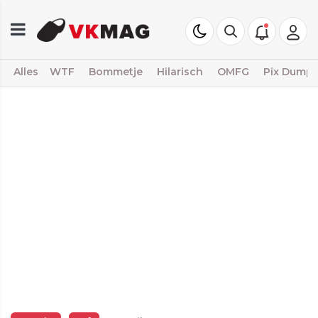
Alles
WTF
Bommetje
Hilarisch
OMFG
Pix Dump