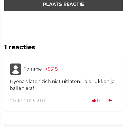
PLAATS REACTIE
1
reacties
Tommie
+5518
Hyena's laten zich niet uitlaten.... die rukken je
ballen eraf
20-10-2025 21:01
0