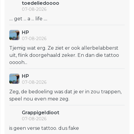
toedeliedoooo
07-08-2026
.... get ... a ... life ....
HP
07-08-2026
Tjemig wat erg. Ze ziet er ook allerbelabberst
uit, flink doorgehaald zeker. En dan die tattoo
ooooh...
HP
07-08-2026
Zeg, de bedoeling was dat je er in zou trappen,
speel nou even mee zeg.
GrappigeIdioot
07-08-2026
is geen verse tattoo. dus fake