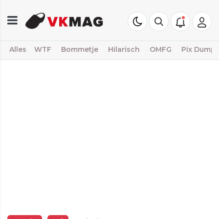
Alles
WTF
Bommetje
Hilarisch
OMFG
Pix Dump