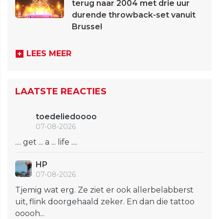
terug naar 2004 met drie uur
durende throwback-set vanuit
Brussel
LEES MEER
LAATSTE REACTIES
toedeliedoooo
07-08-2026
.... get ... a ... life ....
HP
07-08-2026
Tjemig wat erg. Ze ziet er ook allerbelabberst
uit, flink doorgehaald zeker. En dan die tattoo
ooooh...