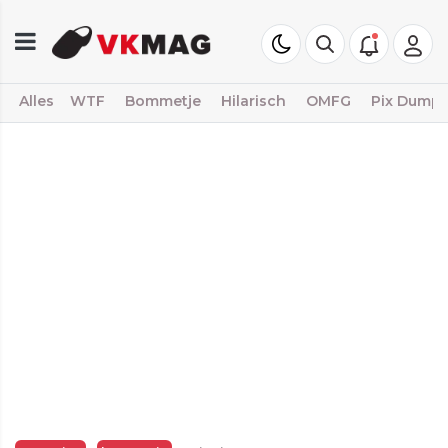
Alles
WTF
Bommetje
Hilarisch
OMFG
Pix Dump