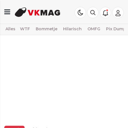
Alles
WTF
Bommetje
Hilarisch
OMFG
Pix Dump