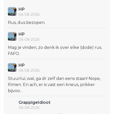
HP
06-08-2026
Rus, dus bezopen.
HP
06-08-2026
Mag je vinden, zo denk ik over elke (dode) rus.
FAFO.
HP
06-08-2026
Stuurlui, wal, ga dr zelf dan eens staan! Nope,
filmen. En ach, er is vast een kneus, prikker
bijvoo...
GrappigeIdioot
06-08-2026