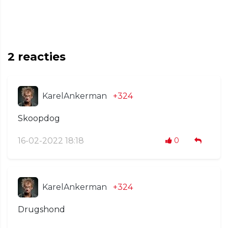
2
reacties
KarelAnkerman
+324
Skoopdog
16-02-2022 18:18
0
KarelAnkerman
+324
Drugshond