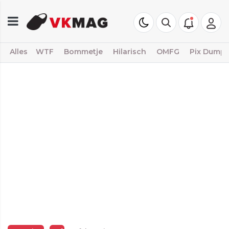
Alles
WTF
Bommetje
Hilarisch
OMFG
Pix Dump