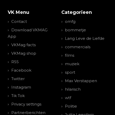
VK Menu
Categorieen
Contact
omfg
Download VKMAG
bommetje
App
Lang Leve de Liefde
VKMag facts
commercials
VKMag shop
films
RSS
muziek
Facebook
sport
Twitter
Max Verstappen
Instagram
hilarisch
Tik Tok
wtf
Privacy settings
Politie
Partnerberichten
Jutta Leerdam