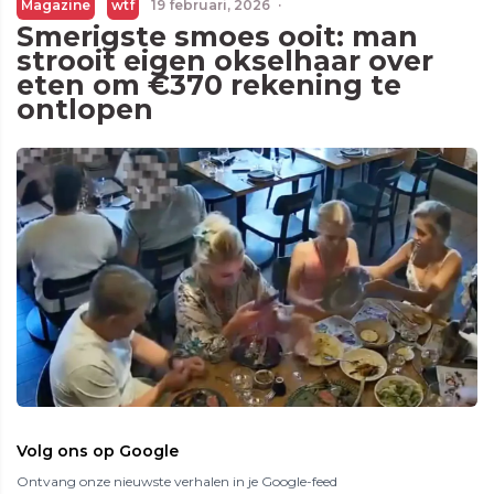
Magazine
wtf
19 februari, 2026
·
Smerigste smoes ooit: man
strooit eigen okselhaar over
eten om €370 rekening te
ontlopen
Volg ons op Google
Ontvang onze nieuwste verhalen in je Google-feed