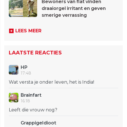
Bewoners van flat vinden
draaiorgel irritant en geven
smerige verrassing
LEES MEER
LAATSTE REACTIES
HP
17:48
Wat versta je onder leven, het is India!
Brainfart
16:18
Leeft die vrouw nog?
GrappigeIdioot