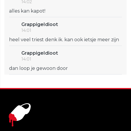
14:02
alles kan kapot!
GrappigeIdioot
14:01
heel veel triest denk ik. kan ook ietsje meer zijn
GrappigeIdioot
14:01
dan loop je gewoon door