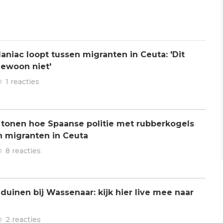
aniac loopt tussen migranten in Ceuta: 'Dit
gewoon niet'
1 reacties
 tonen hoe Spaanse politie met rubberkogels
n migranten in Ceuta
8 reacties
 duinen bij Wassenaar: kijk hier live mee naar
2 reacties