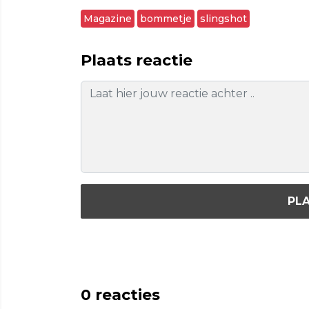
Magazine
bommetje
slingshot
Plaats reactie
PLA
0
reacties