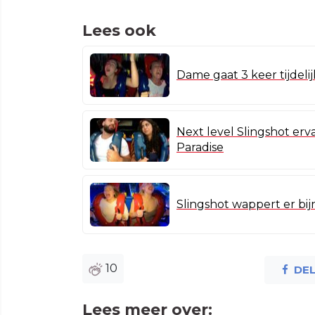
Lees ook
Dame gaat 3 keer tijdelij
Next level Slingshot erv
Paradise
Slingshot wappert er bij
10
DE
Lees meer over: