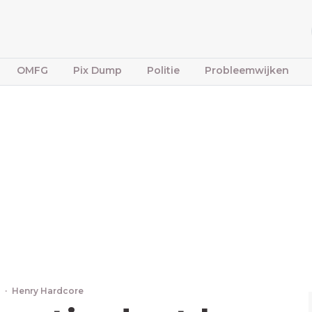
OMFG
Pix Dump
Politie
Probleemwijken
2
·
Henry Hardcore