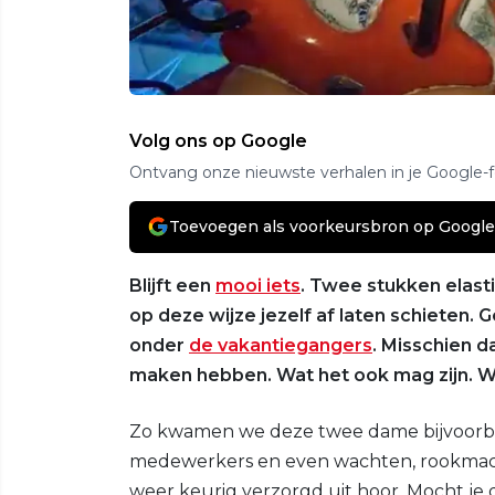
Volg ons op Google
Ontvang onze nieuwste verhalen in je Google-
Toevoegen als voorkeursbron op Google
Blijft een
mooi iets
. Twee stukken elast
op deze wijze jezelf af laten schieten.
onder
de vakantiegangers
. Misschien d
maken hebben. Wat het ook mag zijn. Wij
Zo kwamen we deze twee dame bijvoorbe
medewerkers en even wachten, rookmachi
weer keurig verzorgd uit hoor. Mocht je