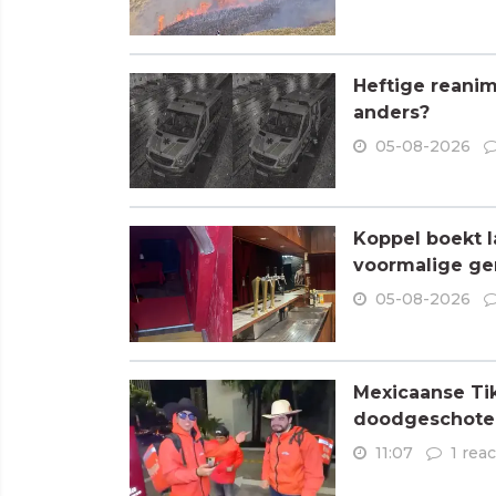
Heftige reanim
anders?
05-08-2026
Koppel boekt l
voormalige ge
05-08-2026
Mexicaanse Tik
doodgeschoten
11:07
1 reac