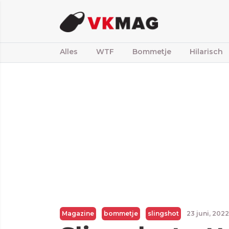
Alles
WTF
Bommetje
Hilarisch
Magazine
bommetje
slingshot
23 juni, 202