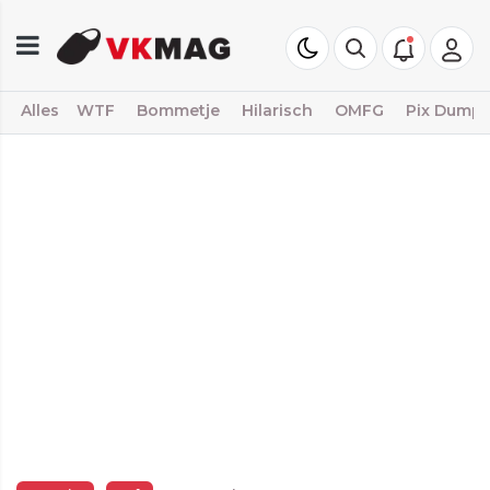
Alles
WTF
Bommetje
Hilarisch
OMFG
Pix Dump